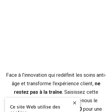
Face à l'innovation qui redéfinit les soins anti-
âge et transforme l'expérience client,
ne
restez pas à la traîne
. Saisissez cette
opportunité unique : rejoignez-nous le
×
Ce site Web utilise des
mercredi 15 novembre à 15H00
pour une